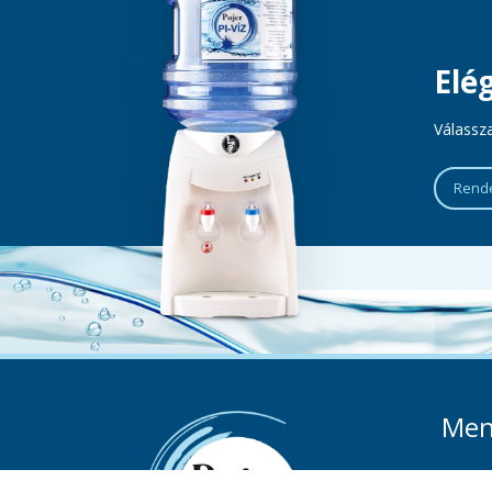
Elé
Válassza
Rende
Me
Rólunk