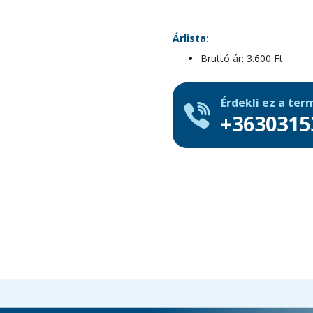
Árlista:
Bruttó ár: 3.600 Ft
Érdekli ez a ter
+3630315