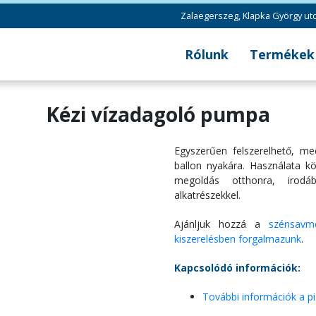
Zalaegerszeg, Klapka György utc
Rólunk
Termékek
Saját termék
Kézi vízadagoló pumpa
Egyéb termék
Egyszerűen felszerelhető, m
ballon nyakára. Használata kö
megoldás otthonra, irodába
alkatrészekkel.
Ajánljuk hozzá a
szénsavm
kiszerelésben forgalmazunk
.
Kapcsolódó információk:
További információk a pi-