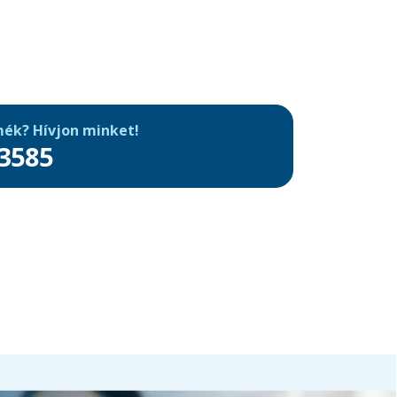
mék?
Hívjon minket!
3585