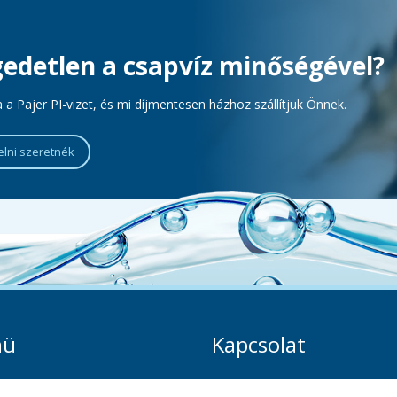
gedetlen a csapvíz minőségével?
 a Pajer PI-vizet, és mi díjmentesen házhoz szállítjuk Önnek.
lni szeretnék
nü
Kapcsolat
Zalaegerszeg, Klapka György ut