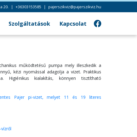
a 20.
|
+36303153585
|
pajerszikviz@pajerszikviz.hu
Szolgáltatások
Kapcsolat
ek
ek
echanikus működtetésű pumpa mely illeszkedik a
nnyű, kézi nyomással adagolja a vizet. Praktikus
. Higiénikus kialakítás, könnyen tisztítható
entes Pajer pi-vizet, melyet 11 és 19 literes
vízről